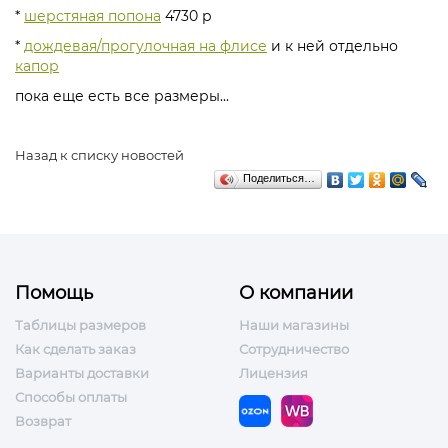
*
шерстяная попона
4730 р
*
дождевая/прогулочная на флисе
и к ней отдельно
капор
пока еще есть все размеры...
Назад к списку новостей
Поделиться…
Помощь
О компании
Таблицы размеров
Наши магазины
Как сделать заказ
Сотрудничество
Варианты доставки
Лицензия
Способы оплаты
Возврат