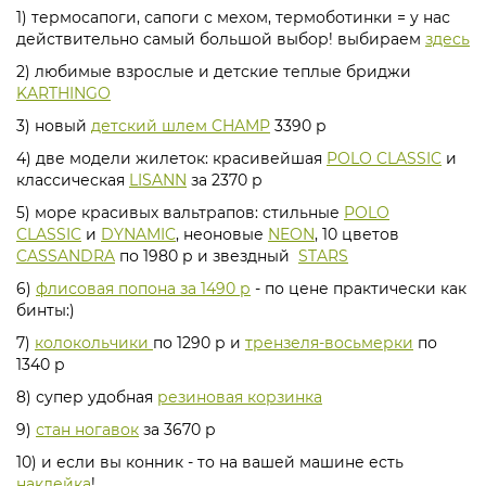
1) термосапоги, сапоги с мехом, термоботинки = у нас
действительно самый большой выбор! выбираем
здесь
2) любимые взрослые и детские теплые бриджи
KARTHINGO
3) новый
детский шлем CHAMP
3390 р
4) две модели жилеток: красивейшая
POLO CLASSIC
и
классическая
LISANN
за 2370 р
5) море красивых вальтрапов: стильные
POLO
CLASSIC
и
DYNAMIC
, неоновые
NEON
, 10 цветов
CASSANDRA
по 1980 р и звездный
STARS
6)
флисовая попона за 1490 р
- по цене практически как
бинты:)
7)
колокольчики
по 1290 р и
трензеля-восьмерки
по
1340 р
8) супер удобная
резиновая корзинка
9)
стан ногавок
за 3670 р
10) и если вы конник - то на вашей машине есть
наклейка
!