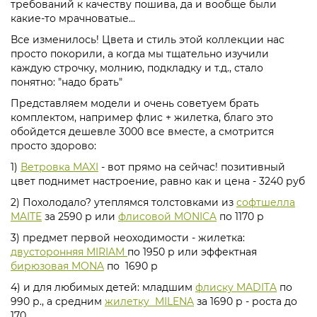
требований к качеству пошива, да и вообще были
какие-то мрачноватые...
Все изменилось! Цвета и стиль этой коллекции нас
просто покорили, а когда мы тщательно изучили
каждую строчку, молнию, подкладку и т.д., стало
понятно: "надо брать"
Представляем модели и очень советуем брать
комплектом, например флис + жилетка, благо это
обойдется дешевле 3000 все вместе, а смотрится
просто здорово:
1)
Ветровка MAXI
- вот прямо на сейчас! позитивный
цвет поднимет настроение, равно как и цена - 3240 руб
2) Похолодало? утеплямся толстовками из
софтшелла
MAITE
за 2590 р или
флисовой MONICA
по 1170 р
3) предмет первой неоходимости - жилетка:
двусторонняя MIRIAM
по 1950 р или эффектная
бирюзовая MONA
по 1690 р
4) и для любимых детей: младшим
флиску MADITA
по
990 р., а средним
жилетку MILENA
за 1690 р - роста до
170...