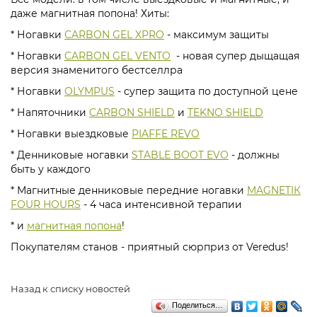
даже магнитная попона! Хиты:
* Ногавки
CARBON GEL XPRO
- максимум защиты
* Ногавки
CARBON GEL VENTO
- новая супер дыщащая
версия знаменитого бестселлра
* Ногавки
OLYMPUS
- супер защита по доступной цене
* Напяточники
CARBON SHIELD
и
TEKNO SHIELD
* Ногавки выездковые
PIAFFE REVO
* Денниковые ногавки
STABLE BOOT EVO
- должны
быть у каждого
* Магнитные денниковые передние ногавки
MAGNETIК
FOUR HOURS
- 4 часа интенсивной терапии
* и
магнитная попона
!
Покупателям станов - приятный сюрприз от Veredus!
Назад к списку новостей
Поделиться…