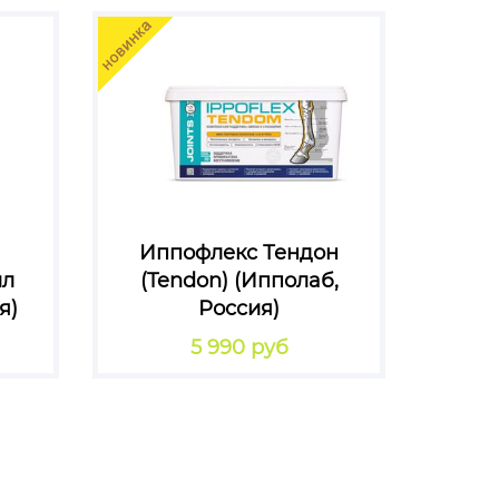
Иппофлекс Тендон
ил
(Tendon) (Ипполаб,
я)
Россия)
5 990 руб