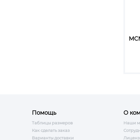
МСМ
Помощь
О ко
Таблицы размеров
Наши м
Как сделать заказ
Сотруд
Варианты доставки
Лиценз