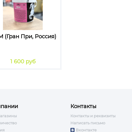
 (Гран При, Россия)
1 600 руб
мпании
Контакты
агазины
Контакты и реквизиты
ничество
Написать письмо
ия
Вконтакте