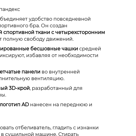
спандекс
 объединяет удобство повседневной
ортивного бра. Он создан
й спортивной ткани с четырехсторонним
ет полную свободу движений.
рированные бесшовные чашки
средней
ксируют, избавляя от необходимости
етчатые панели
во внутренней
лнительную вентиляцию.
ый 3D-крой
, разработанный для
ры.
логотип AD
нанесен на переднюю и
зовать отбеливатель, гладить с изнанки
 в сушильной машине. Стирать