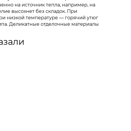
венно на источник тепла, например, на
елие высохнет без складок. При
при низкой температуре — горячий утюг
ипа. Деликатные отделочные материалы
азали