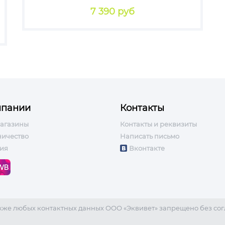
7 390 руб
мпании
Контакты
агазины
Контакты и реквизиты
ничество
Написать письмо
ия
Вконтакте
акже любых контактных данных ООО «Эквивет» запрещено без сог