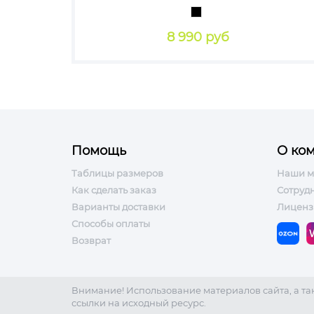
8 990 руб
Помощь
О ко
Таблицы размеров
Наши м
Как сделать заказ
Сотруд
Варианты доставки
Лиценз
Способы оплаты
Возврат
Внимание! Использование материалов сайта, а т
ссылки на исходный ресурс.