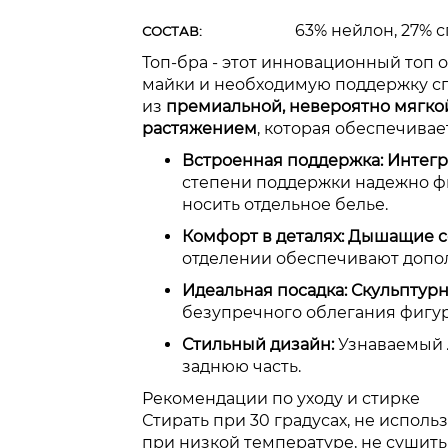
63% нейлон, 27% 
СОСТАВ:
Топ-бра - этот инновационный топ
майки и необходимую поддержку сп
из
премиальной, невероятно мягко
растяжением
, которая обеспечива
Встроенная поддержка:
Интег
степени поддержки надежно фи
носить отдельное белье.
Комфорт в деталях:
Дышащие с
отделении обеспечивают допо
Идеальная посадка:
Скульптурн
безупречного облегания фигу
Стильный дизайн:
Узнаваемый
заднюю часть.
Рекомендации по уходу и стирке
Стирать при 30 градусах, не исполь
при низкой температуре, не сушить