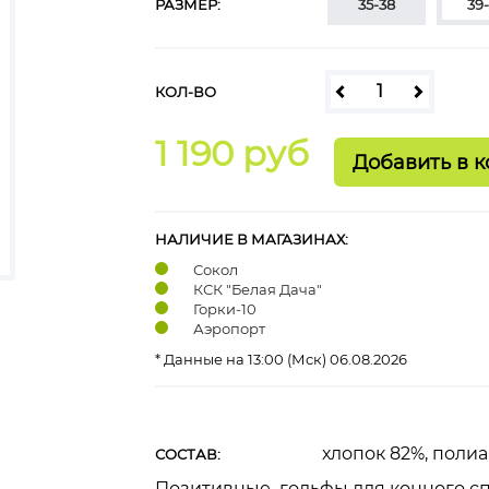
РАЗМЕР:
35-38
39
КОЛ-ВО
1 190 руб
НАЛИЧИЕ В МАГАЗИНАХ:
Сокол
КСК "Белая Дача"
Горки-10
Аэропорт
* Данные на 13:00 (Мск) 06.08.2026
хлопок 82%, полиа
СОСТАВ:
Позитивные гольфы для конного сп