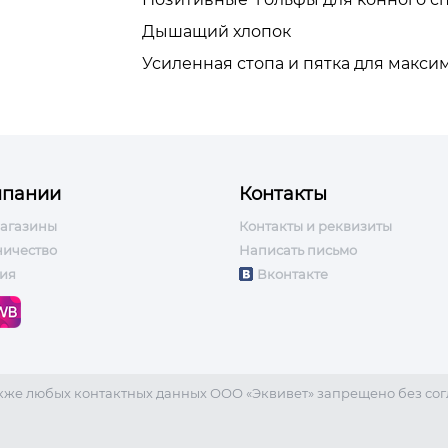
Дышащий хлопок
Усиленная стопа и пятка для макси
мпании
Контакты
агазины
Контакты и реквизиты
ничество
Написать письмо
ия
Вконтакте
акже любых контактных данных ООО «Эквивет» запрещено без сог