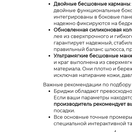
Двойные бесшовные карманы
двойные функциональные боко
интегрированы в боковые пан
надежно фиксируются на бедре
Обновленная силиконовая кол
лея из сверхпрочного и гибко
гарантирует надежный, стабил
правильный баланс шлюсса, п
Ультрамягкие бесшовные ман
и краг выполнена из сверхмяг
материала. Они плотно и бере
исключая натирание кожи, дав
Важные рекомендации по подбору 
Бриджи обладают превосходно
Если ваши параметры находятс
производитель рекомендует в
посадки.
Все основные точные промеры
специальной интерактивной та