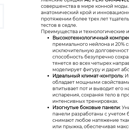
совершенства в мире конной моды.
анатомический крой и инновационн
протяжении более трех лет тщател
тестов в седле.
Преимущества и технологические 
Высокотехнологичный компре
премиального нейлона и 20% с
исключительную долговечность
способность безупречно сохра
тянется во всех четырех напра
моделирует фигуру и дарит аб
Идеальный климат-контроль
: 
обладает мощными свойствами
впитывает пот и выводит его 
испарения, сохраняя тело в пр
интенсивных тренировках.
Изогнутые боковые панели
: У
панели разработаны с учетом 
снимают любое натяжение ткан
или прыжка, обеспечивая мак