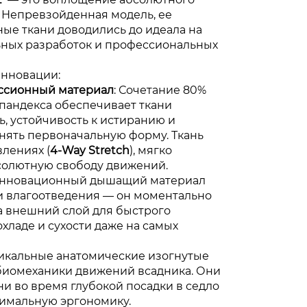
 Непревзойденная модель, ее
ые ткани доводились до идеала на
ьных разработок и профессиональных
инновации:
ссионный материал
: Сочетание 80%
пандекса обеспечивает ткани
, устойчивость к истиранию и
нять первоначальную форму. Ткань
влениях (
4-Way Stretch
), мягко
солютную свободу движений.
Инновационный дышащий материал
 влагоотведения — он моментально
на внешний слой для быстрого
охладе и сухости даже на самых
никальные анатомические изогнутые
биомеханики движений всадника. Они
и во время глубокой посадки в седло
симальную эргономику.