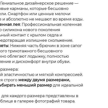
: Гениальное дизайнерское решение —
вые карманы, которые бесшовно
ели. Смартфон или ценные мелочи
 и абсолютно не мешают во время езды.
енная лея
: Профессиональная коленная
го силикона нового поколения
ьный контакт с крылом седла и
редотвращая излишнее скольжение.
жеты
: Нижняя часть брючин в зоне сапог
кого трикотажного бесшовного
жно облегают лодыжку, полностью
ление и дискомфорт внутри обуви.
размера:
й эластичностью и мягкой компрессией.
я строго
между двумя размерами,
ыбирать меньший размер
для идеальной
 для каждого размера представлены в
блице в галерее фотографий товара.