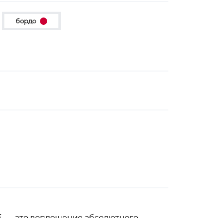
бордо
E
— это воплощение абсолютного