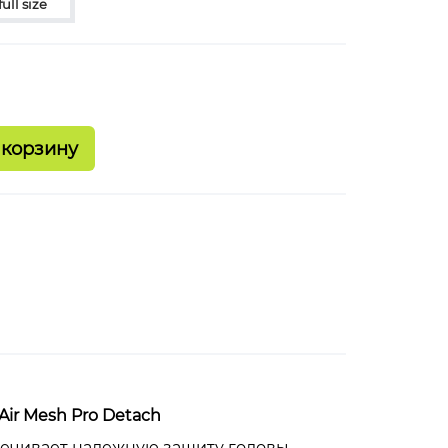
full size
ir Mesh Pro Detach
спечивает надежную защиту головы