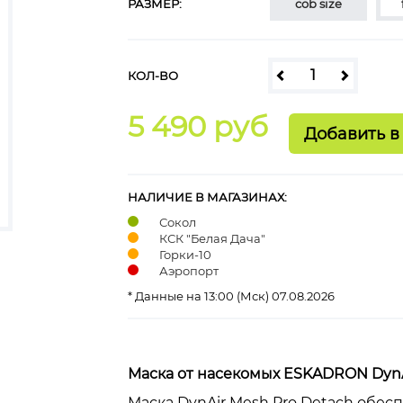
РАЗМЕР:
cob size
КОЛ-ВО
5 490 руб
НАЛИЧИЕ В МАГАЗИНАХ:
Сокол
КСК "Белая Дача"
Горки-10
Аэропорт
* Данные на 13:00 (Мск) 07.08.2026
Маска от насекомых ESKADRON DynA
Маска DynAir Mesh Pro Detach обе