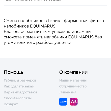
Смена налобников в 1 клик = фирменная фишка
налобников EQUIMARUS
Благодаря магнитным ушкам-клипсам вы
сможете поменять налобники EQUIMARUS без
утомительного разбора уздечки
Помощь
О компании
Таблицы размеров
Наши магазины
Как сделать заказ
Сотрудничество
Варианты доставки
Лицензия
Способы оплаты
Возврат