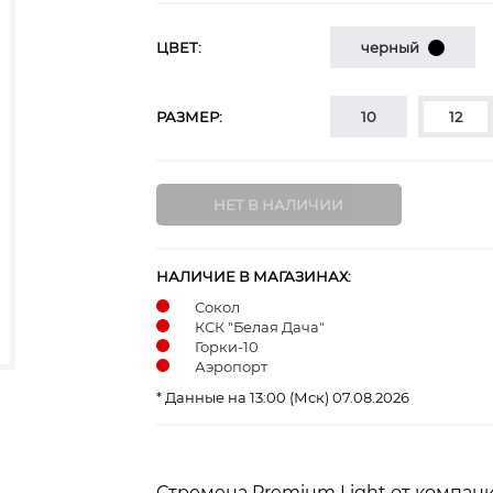
ЦВЕТ:
черный
РАЗМЕР:
10
12
НАЛИЧИЕ В МАГАЗИНАХ:
Сокол
КСК "Белая Дача"
Горки-10
Аэропорт
* Данные на 13:00 (Мск) 07.08.2026
Стремена Premium Light от компан