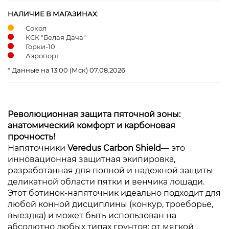
НАЛИЧИЕ В МАГАЗИНАХ:
Сокол
КСК "Белая Дача"
Горки-10
Аэропорт
* Данные на 13:00 (Мск) 07.08.2026
Революционная защита пяточной зоны:
анатомический комфорт и карбоновая
прочность!
Напяточники
Veredus Carbon Shield
— это
инновационная защитная экипировка,
разработанная для полной и надежной защиты
деликатной области пятки и венчика лошади.
Этот ботинок-напяточник идеально подходит для
любой конной дисциплины (конкур, троеборье,
выездка) и может быть использован на
абсолютно любых типах грунтов: от мягкой