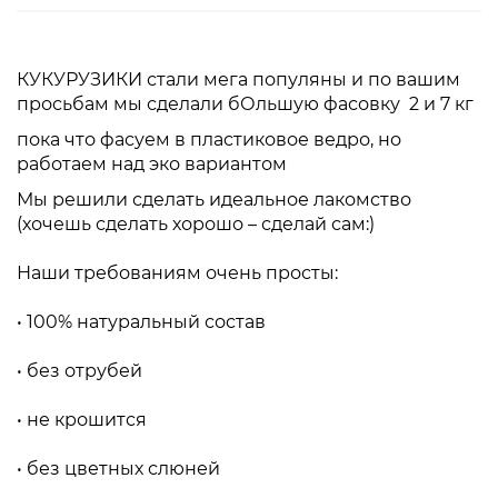
КУКУРУЗИКИ стали мега популяны и по вашим
просьбам мы сделали бОльшую фасовку 2 и 7 кг
пока что фасуем в пластиковое ведро, но
работаем над эко вариантом
Мы решили сделать идеальное лакомство
(хочешь сделать хорошо – сделай сам:)
⁣⁣⠀
Наши требованиям очень просты:⁣⁣⠀
⁣⁣⠀
• 100% натуральный состав⁣⁣⠀
⁣⁣⠀
• без отрубей ⁣⁣⠀
⁣⁣⠀
• не крошится ⁣⁣⠀
⁣⁣⠀
• без цветных слюней⁣⁣⠀
⁣⁣⠀