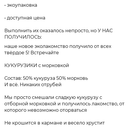
• экоупаковка⁣⁣⠀
⁣⁣⠀
• доступная цена ⁣⁣⠀
⁣⁣⠀
Выполнить их оказалось непросто, но ⁣⁣У НАС
ПОЛУЧИЛОСЬ:
наше новое эколакомство получило от всех
твёрдое 5! Встречайте
⁣⁣⠀
КУКУРУЗИКИ с морковкой
⁣⁣⠀
Состав: 50% кукуруза 50% морковь⁣⁣⠀
И всё. Никаких отрубей
⁣⁣⠀
Мы просто смешали сладкую кукурузу с
отборной морковкой и получилось лакомство, от
которого невозможно оторваться
⁣⁣⠀
Не крошится в кармане и весело хрустит⁣⁣⠀
⁣⁣⠀