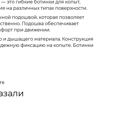
— это гибкие ботинки для копыт,
я на различных типах поверхности.
чной подошвой, которая позволяет
ественно. Подошва обеспечивает
мфорт при движении.
о и дышащего материала. Конструкция
адежную фиксацию на копыте. Ботинки
те
азали