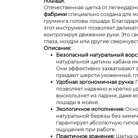
лошади.
Отечественная щетка от легендар
фабрики
специально создана для м
груминга головы лошади. Благода
этот инструмент позволяет деликат
контролируя движения руки. Это св
глаза, ноздри или другие сверхчув
Описание:
Безопасный натуральный ворс
натуральной щетины кабана и
Они эффективно захватывают з
придают шерсти ухоженный, гл
Удобная эргономичная ручка:
П
позволяет надежно и крепко уд
выскользнет из ладони, даже е
лошади в мойке.
Экологичное исполнение:
Осно
натуральной берёзы без химич
гарантирует абсолютную гипоа
ощущения при работе.
Практичное хранение:
Щетка о