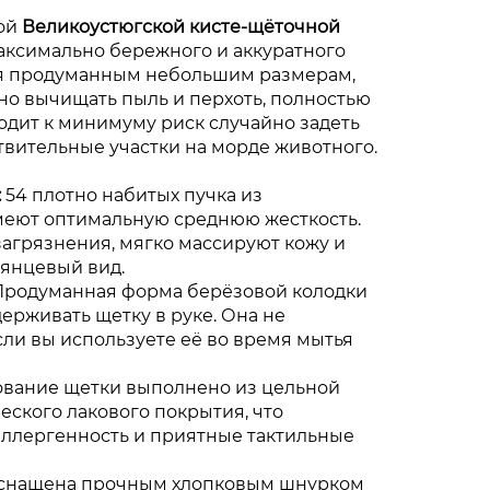
ной
Великоустюгской кисте-щёточной
аксимально бережного и аккуратного
ря продуманным небольшим размерам,
но вычищать пыль и перхоть, полностью
одит к минимуму риск случайно задеть
ствительные участки на морде животного.
:
54 плотно набитых пучка из
меют оптимальную среднюю жесткость.
агрязнения, мягко массируют кожу и
янцевый вид.
родуманная форма берёзовой колодки
ерживать щетку в руке. Она не
сли вы используете её во время мытья
вание щетки выполнено из цельной
еского лакового покрытия, что
ллергенность и приятные тактильные
снащена прочным хлопковым шнурком