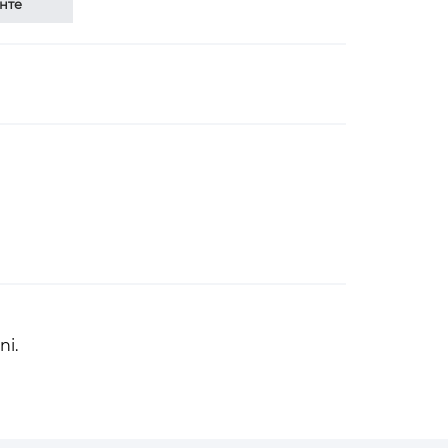
нте
ni.