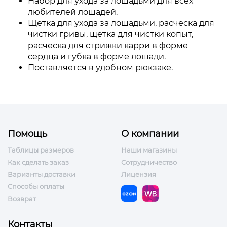
Набор
для
ухода
за лошадьми для
всех
любителей
лошадей
.
Щетка для
ухода
за лошадьми, расческа для
чистки
гривы
,
щетка
для чистки
копыт
,
расческа
для стрижки
карри
в
форме
сердца
и
губка
в
форме
лошади
.
Поставляется
в
удобном
рюкзаке
.
Помощь
О компании
Таблицы размеров
Наши магазины
Как сделать заказ
Сотрудничество
Варианты доставки
Лицензия
Способы оплаты
Возврат
Контакты