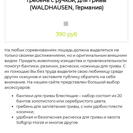
Гребень с ручкой, для гривы
(WALDHAUSEN, Германия)
390 руб
На любых соревнованиях лошадь должна выделяться не
только своими достижениями, но и оригинальным внешним
видом. Придать животному изящества и привлекательности
помогут бантики, резинки, расчески, ножницы для гривы. С
их помощью Вы без труда выделите свою любимицу среди
других скакунов и заставите публику обратить на себя
внимание. На нашем сайте представлен большой выбор
аксессуаров:
бантики для гривы блестящие – набор состоит из 20
бантов золотистого или серебристого цвета;
гребень для заплетания гривы, с ним удобно плести
косички;
удобная и безопасная расческа для гривы и хвоста
Softgrip Horze и многое другое.